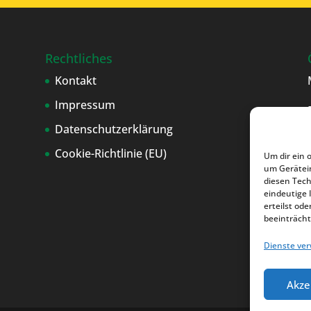
Rechtliches
Kontakt
Impressum
Datenschutzerklärung
Cookie-Richtlinie (EU)
Um dir ein 
um Gerätei
diesen Tech
eindeutige 
erteilst o
beeinträcht
Dienste ve
Akze