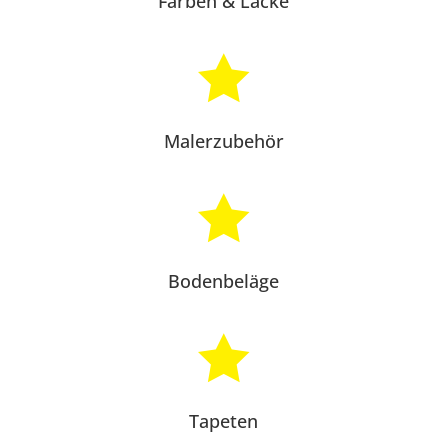
Farben & Lacke

Malerzubehör

Bodenbeläge

Tapeten