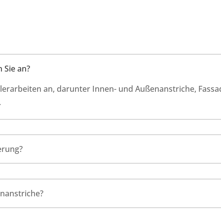
 Sie an?
alerarbeiten an, darunter Innen- und Außenanstriche, Fass
.
erung?
nanstriche?